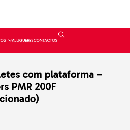
ÇOS
ALUGUERES
CONTACTOS
letes com plataforma –
ers PMR 200F
cionado)
s