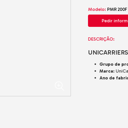
adoras
Modelo:
PMR 200F
cos
Pedir infor
is
de Gama
o o Terreno
DESCRIÇÃO:
e Solo e
UNICARRIERS
do-o-Terreno
Grupo de pr
Marca:
UniCa
Ano de fabri