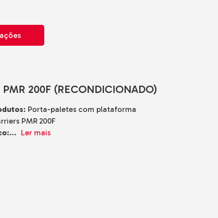
mações
 PMR 200F (RECONDICIONADO)
odutos
: Porta-paletes com plataforma
rriers PMR 200F
co:
...
Ler mais