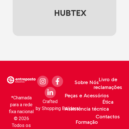
HUBTEX
Livro de
Sobre Nós
reclamações
Peças e Acessórios
*Chamada
Crafted
Ética
para a rede
by
Shopping Builders
Assistência técnica
fixa nacional
Contactos
© 2026
Formação
Todos os