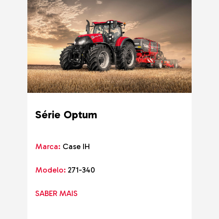
Série Optum
Marca:
Case IH
Modelo:
271-340
SABER MAIS