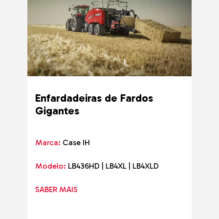
Enfardadeiras de Fardos
Gigantes
Marca:
Case IH
Modelo:
LB436HD | LB4XL | LB4XLD
SABER MAIS