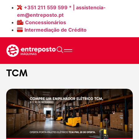
+351 211 559 599 * | assistencia-
em@entreposto.pt
Concessionários
Intermediação de Crédito
Home
>
Máquinas Novas
>
TCM
TCM