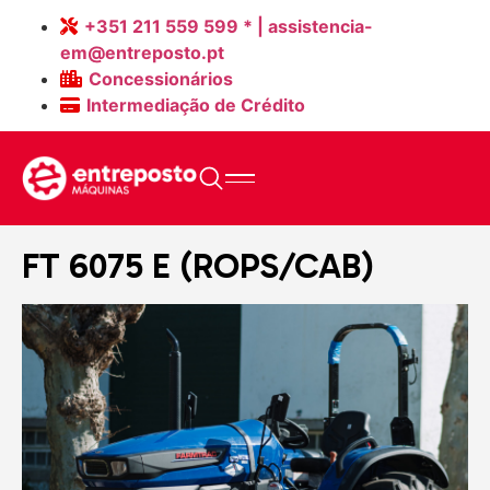
+351 211 559 599 * | assistencia-
em@entreposto.pt
Concessionários
Intermediação de Crédito
Home
>
Máquinas
>
FT 6075 E (ROPS/CAB)
FT 6075 E (ROPS/CAB)