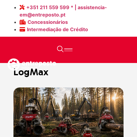
+351 211 559 599 * | assistencia-
em@entreposto.pt
Concessionários
Intermediação de Crédito
Home
>
Máquinas Novas
>
LogMax
LogMax