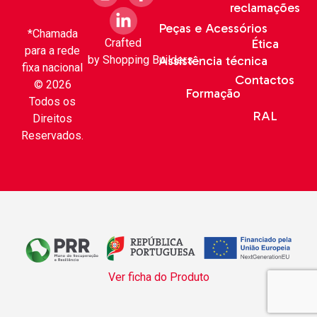
reclamações
Peças e Acessórios
*Chamada
Crafted
Ética
para a rede
by
Shopping Builders
Assistência técnica
fixa nacional
Contactos
© 2026
Formação
Todos os
RAL
Direitos
Reservados.
Ver ficha do Produto