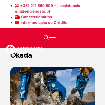
+351 211 559 599 * | assistencia-
em@entreposto.pt
Concessionários
Intermediação de Crédito
Home
>
Máquinas Novas
>
Okada
Okada