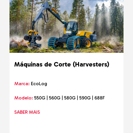
Máquinas de Corte (Harvesters)
Marca:
EcoLog
Modelo:
550G | 560G | 580G | 590G | 688F
SABER MAIS