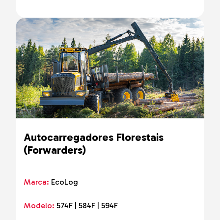
Autocarregadores Florestais
(Forwarders)
Marca:
EcoLog
Modelo:
574F | 584F | 594F