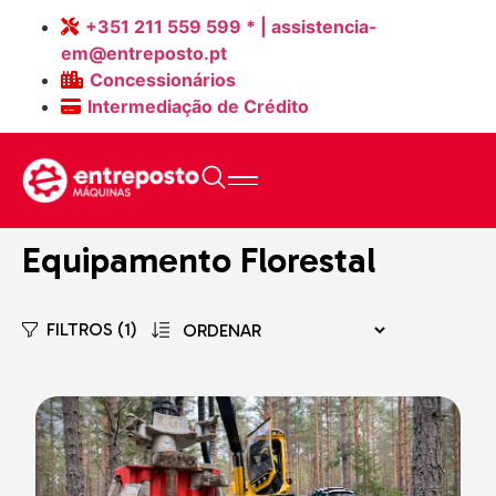
+351 211 559 599 * | assistencia-
em@entreposto.pt
Concessionários
Intermediação de Crédito
Home
>
Máquinas Novas
Equipamento Florestal
FILTROS (1)