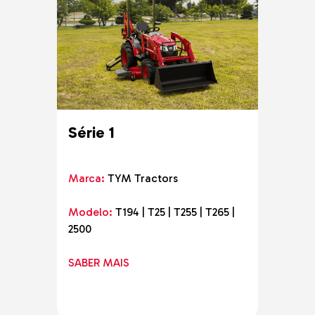
Série 1
Tra
T8-
Marca:
TYM Tractors
Marc
Modelo:
T194 | T25 | T255 | T265 |
2500
Mode
SABER MAIS
SABE