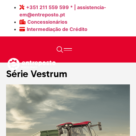
+351 211 559 599 * | assistencia-
em@entreposto.pt
Concessionários
Intermediação de Crédito
Home
>
Máquinas
>
Série Vestrum
Série Vestrum