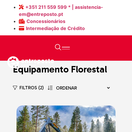
+351 211 559 599 * | assistencia-
em@entreposto.pt
Concessionários
Intermediação de Crédito
Home
>
Máquinas Novas
Equipamento Florestal
FILTROS (2)