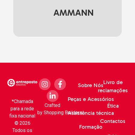
AMMANN
Livro de
Sobre Nós
reclamações
Peças e Acessórios
*Chamada
Crafted
Ética
para a rede
by
Shopping Builders
Assistência técnica
fixa nacional
Contactos
© 2026
Formação
Todos os