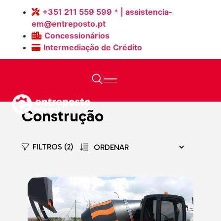
+351 211 559 599 * | assistencia-
em@entreposto.pt
Concessionários
Intermediação de Crédito
Home
>
Máquinas Novas
Construção
FILTROS (2)