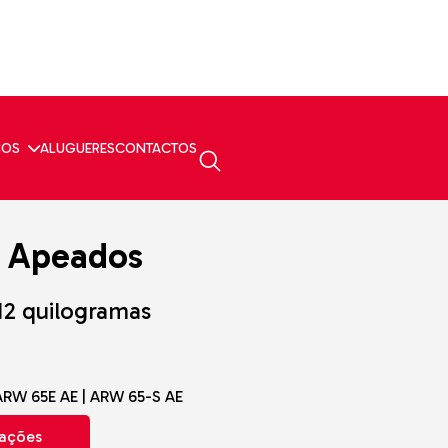
ÇOS
ALUGUERES
CONTACTOS
s Apeados
812 quilogramas
ARW 65E AE | ARW 65-S AE
mações