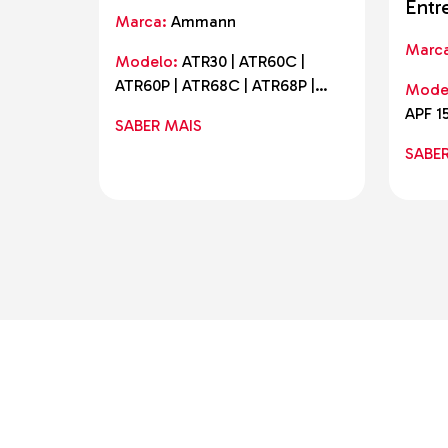
Entr
Marca:
Ammann
Marc
Modelo:
ATR30 | ATR60C |
ATR60P | ATR68C | ATR68P |
Mode
ACR70D | eATR68
APF 15
SABER MAIS
| eAPF
SABE