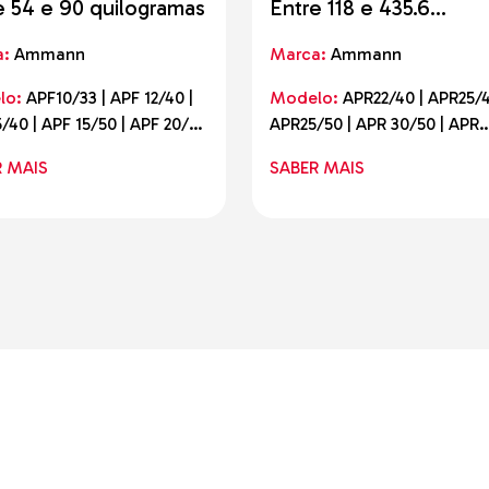
e 54 e 90 quilogramas
Entre 118 e 435.6
quilogramas
a:
Ammann
Marca:
Ammann
lo:
APF10/33 | APF 12/40 |
Modelo:
APR22/40 | APR25/4
/40 | APF 15/50 | APF 20/50
APR25/50 | APR 30/50 | APR
 12/40
30/60 | APR 40/60 | APR 40/
R MAIS
SABER MAIS
AE | APR 52/75 (60) AE | APR
52/75 AE | APR 58/75 (60) AE
APR 58/75 AE