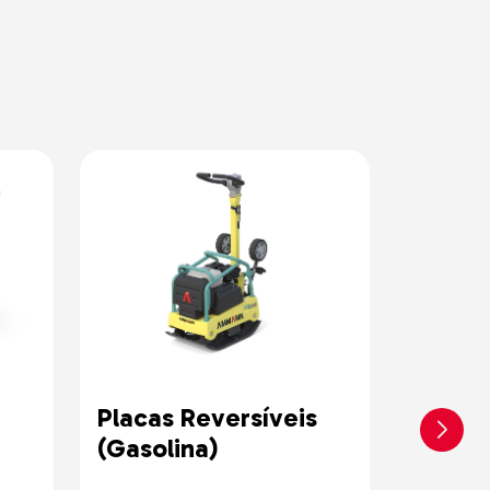
Placas Reversíveis
Placas
(Gasolina)
Hidros