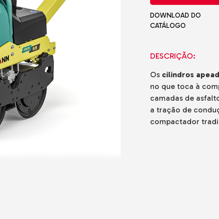
adoras
DOWNLOAD DO
cos
CATÁLOGO
is
de Gama
o o Terreno
DESCRIÇÃO:
Os
cilindros ape
e Solo e
no que toca à comp
camadas de asfalt
do-o-Terreno
a tração de condu
compactador tradic