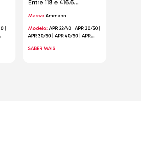
Entre 118 e 416.6
Entre 3
quilogramas
quilogr
Marca:
Ammann
Marca:
A
0 |
Modelo:
APR 22/40 | APR 30/50 |
Modelo:
APR 30/60 | APR 40/60 | APR
APH 50/75
60
52/75 (60) | APR 58/75 (60)
AE | APH 
SABER MAIS
SABER M
 |