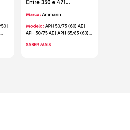
Entre 350 e 471
Entre 1
quilogramas
quilogr
Marca:
Ammann
Marca:
A
/50 |
Modelo:
APH 50/75 (60) AE |
Modelo:
APH 50/75 AE | APH 65/85 (60)
APA 55/46
AE | APH 65/85 AE
100/88
SABER MAIS
SABER M