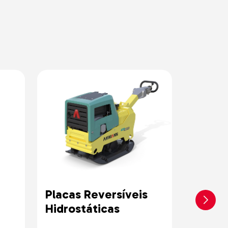
Placas Reversíveis
Placas
Hidrostáticas
Escav