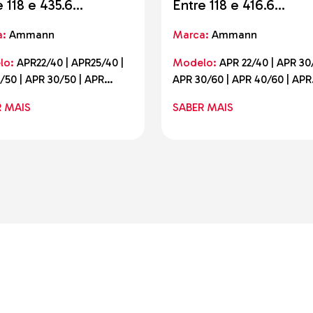
e 118 e 435.6
Entre 118 e 416.6
ogramas
quilogramas
a:
Ammann
Marca:
Ammann
lo:
APR22/40 | APR25/40 |
Modelo:
APR 22/40 | APR 30
/50 | APR 30/50 | APR
APR 30/60 | APR 40/60 | APR
 | APR 40/60 | APR 40/60
52/75 (60) | APR 58/75 (60)
R MAIS
SABER MAIS
PR 52/75 (60) AE | APR
AE | APR 58/75 (60) AE |
8/75 AE