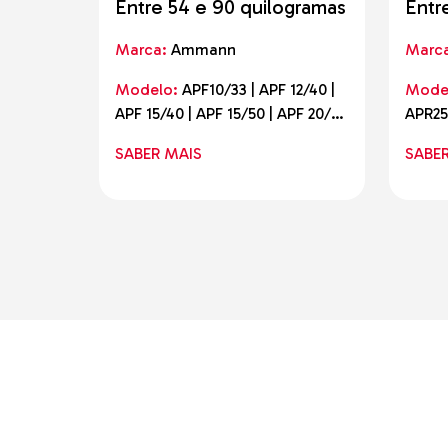
Entre 54 e 90 quilogramas
Entr
quil
Marca:
Ammann
Marc
Modelo:
APF10/33 | APF 12/40 |
Mode
APF 15/40 | APF 15/50 | APF 20/50
APR25
| eAPF 12/40
30/60
SABER MAIS
SABE
AE | A
52/75 
APR 5