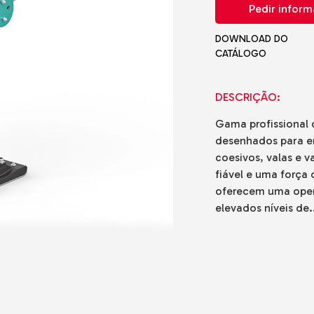
Pedir infor
adoras
cos
DOWNLOAD DO
CATÁLOGO
is
de Gama
o o Terreno
DESCRIÇÃO:
e Solo e
Gama profissional
desenhados para en
do-o-Terreno
coesivos, valas e 
fiável e uma força
oferecem uma oper
elevados níveis de.