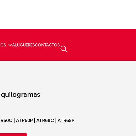
ÇOS
ALUGUERES
CONTACTOS
3 quilogramas
TR60C | ATR60P | ATR68C | ATR68P