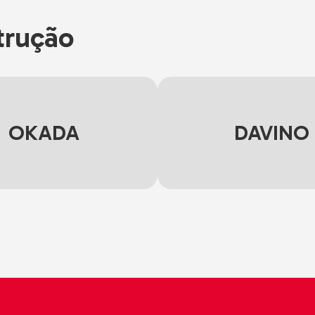
trução
OKADA
DAVINO