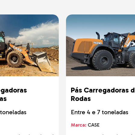
adoras
cos
is
de Gama
o o Terreno
e Solo e
do-o-Terreno
egadoras
Pás Carregadoras 
as
Rodas
 toneladas
Entre 4 e 7 toneladas
Marca:
CASE