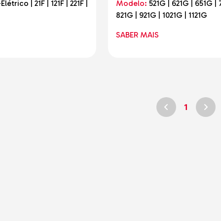
Elétrico | 21F | 121F | 221F |
Modelo:
521G | 621G | 651G | 
821G | 921G | 1021G | 1121G
SABER MAIS
1