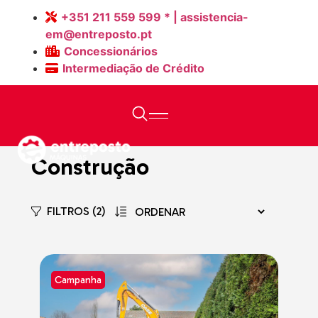
+351 211 559 599 * | assistencia-
em@entreposto.pt
Concessionários
Intermediação de Crédito
Home
>
Máquinas Novas
Construção
FILTROS (2)
Campanha