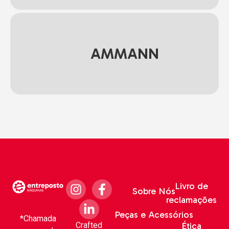
AMMANN
Livro de
Sobre Nós
reclamações
Peças e Acessórios
*Chamada
Crafted
Ética