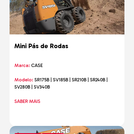
Mini Pás de Rodas
Marca:
CASE
Modelo:
SR175B | SV185B | SR210B | SR240B |
SV280B | SV340B
SABER MAIS