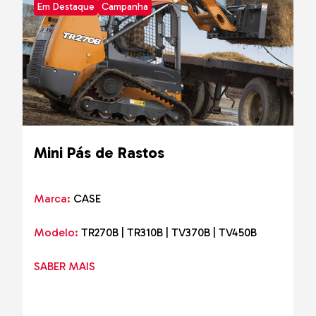
Em Destaque
Campanha
Mini Pás de Rastos
Marca:
CASE
Modelo:
TR270B | TR310B | TV370B | TV450B
SABER MAIS