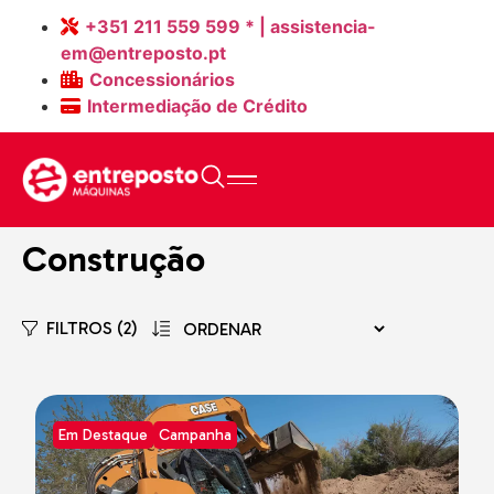
+351 211 559 599 * | assistencia-
em@entreposto.pt
Concessionários
Intermediação de Crédito
Home
>
Máquinas Novas
Construção
FILTROS (2)
Em Destaque
Campanha