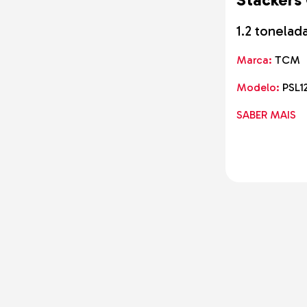
Kubota
Fendt
1.2 tonelad
Still
Komatsu
Marca:
TCM
Kalmar
Modelo:
PSL12
Unicarriers
Yanmar
SABER MAIS
Manitou
Same
New Holland
Bobcat
AUSA
CASE
Okada
Bell
Davino
Branson