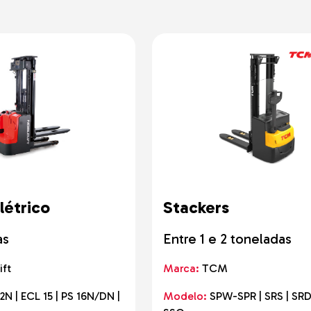
adoras
cos
is
de Gama
o o Terreno
e Solo e
do-o-Terreno
létrico
Stackers
as
Entre 1 e 2 toneladas
ift
Marca:
TCM
2N | ECL 15 | PS 16N/DN |
Modelo:
SPW-SPR | SRS | SRD