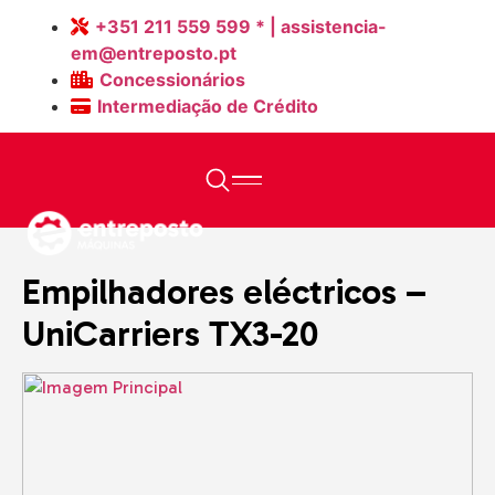
+351 211 559 599 * | assistencia-
em@entreposto.pt
Concessionários
Intermediação de Crédito
Home
>
Máquinas
>
Empilhadores eléctricos – UniCarriers TX3-
20
Empilhadores eléctricos –
UniCarriers TX3-20