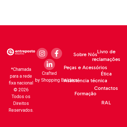
Livro de
Sobre Nós
reclamações
Peças e Acessórios
*Chamada
Crafted
Ética
para a rede
by
Shopping Builders
Assistência técnica
fixa nacional
Contactos
© 2026
Formação
Todos os
RAL
Direitos
Reservados.