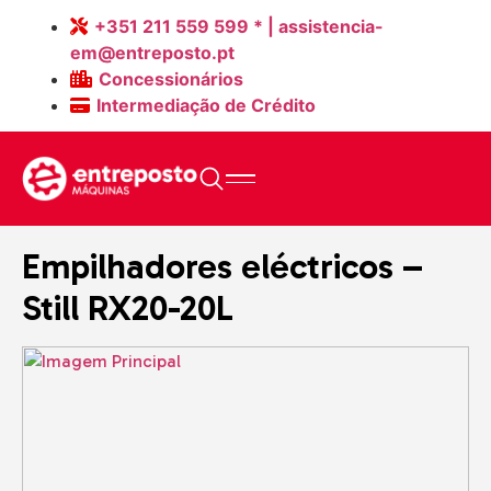
+351 211 559 599 * | assistencia-
em@entreposto.pt
Concessionários
Intermediação de Crédito
Home
>
Máquinas
>
Empilhadores eléctricos – Still RX20-20L
Empilhadores eléctricos –
Still RX20-20L