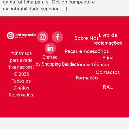
gama foi feita para si. Design compacto e
manobrabilidade superior […]
Livro de
Sobre Nós
reclamações
Peças e Acessórios
*Chamada
Crafted
Ética
para a rede
by
Shopping Builders
Assistência técnica
fixa nacional
Contactos
© 2026
Formação
Todos os
RAL
Direitos
Reservados.