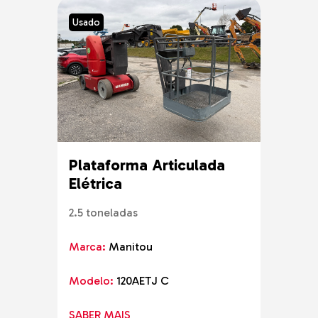
Usado
Usad
Plataforma Articulada
Tel
Elétrica
Marc
2.5 toneladas
Mode
Marca:
Manitou
SABE
Modelo:
120AETJ C
SABER MAIS