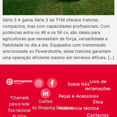
Série 3 A gama Série 3 da TYM oferece tratores
compactos, mas com capacidades profissionais. Com
potências entre os 46 e os 56 cv, são ideais para
agricultores que necessitam de força, versatilidade e
fiabilidade no dia a dia. Equipados com transmissão
sincronizada ou Powershuttle, estes tratores garantem
uma operação eficiente mesmo em terrenos difíceis. […]
Livro de
Sobre Nós
reclamações
Peças e Acessórios
*Chamada
Crafted
Ética
para a rede
by
Shopping Builders
Assistência técnica
fixa nacional
Contactos
© 2026