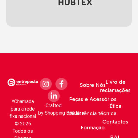
HUBTEX
Livro de
Sobre Nós
reclamações
Peças e Acessórios
*Chamada
Crafted
Ética
para a rede
by
Shopping Builders
Assistência técnica
fixa nacional
Contactos
© 2026
Formação
Todos os
RAL