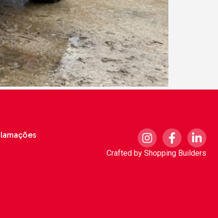
clamações
Crafted by
Shopping Builders