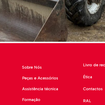
adoras
cos
is
de Gama
o o Terreno
e Solo e
do-o-Terreno
Livro de re
Sobre Nós
Ética
Peças e Acessórios
Assistência técnica
Contactos
Formação
RAL