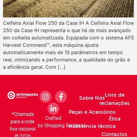
Ceifeira Axial Flow 250 da Case IH A Ceifeira Axial Flow
250 da Case IH representa o que há de mais avançado
em colheita automatizada. Equipada com o sistema AFS
Harvest Command™, esta máquina ajusta
automaticamente mais de 15 parâmetros em tempo
real, otimizando a performance, a qualidade do grão e
a eficiência geral. Com […]
Livro de
Sobre Nós
reclamações
Peças e Acessórios
*Chamada
Crafted
Ética
para a rede
by
Shopping Builders
Assistência técnica
fixa nacional
Contactos
© 2026