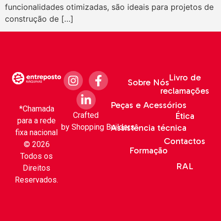
funcionalidades otimizadas, são ideais para projetos de
construção de […]
Livro de
Sobre Nós
reclamações
Peças e Acessórios
*Chamada
Crafted
Ética
para a rede
by
Shopping Builders
Assistência técnica
fixa nacional
Contactos
© 2026
Formação
Todos os
RAL
Direitos
Reservados.