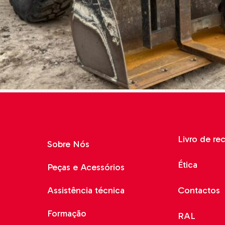
adoras
cos
is
de Gama
o o Terreno
e Solo e
do-o-Terreno
Livro de re
Sobre Nós
Ética
Peças e Acessórios
Assistência técnica
Contactos
Formação
RAL