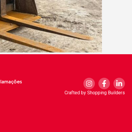
clamações
Crafted by
Shopping Builders