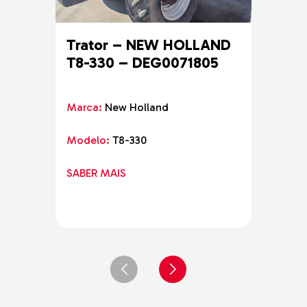
Trator – NEW HOLLAND
Tra
T8-330 – DEG0071805
Marc
Marca:
New Holland
Mode
Modelo:
T8-330
SABE
SABER MAIS