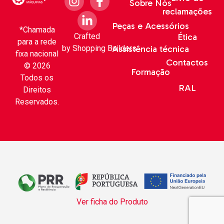
Sobre Nós
reclamações
Peças e Acessórios
*Chamada
Crafted
Ética
para a rede
by
Shopping Builders
Assistência técnica
fixa nacional
Contactos
© 2026
Formação
Todos os
RAL
Direitos
Reservados.
Ver ficha do Produto