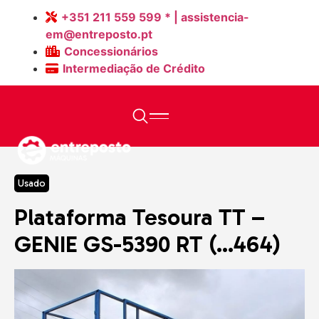
+351 211 559 599 * | assistencia-
em@entreposto.pt
Concessionários
Intermediação de Crédito
Home
>
Máquinas
>
Plataforma Tesoura TT – GENIE GS-5390
RT (…464)
Usado
Plataforma Tesoura TT –
GENIE GS-5390 RT (…464)