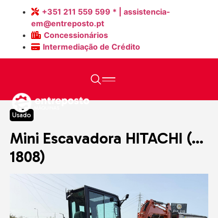
+351 211 559 599 * | assistencia-
em@entreposto.pt
Concessionários
Intermediação de Crédito
Home
>
Máquinas
>
Mini Escavadora HITACHI (…1808)
Usado
Mini Escavadora HITACHI (…
1808)