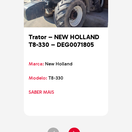
Trator – NEW HOLLAND
Tra
T8-330 – DEG0071805
Marc
Marca:
New Holland
Mode
Modelo:
T8-330
SABE
SABER MAIS