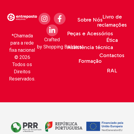
Livro de
Sobre Nós
reclamações
Peças e Acessórios
*Chamada
Crafted
Ética
para a rede
by
Shopping Builders
Assistência técnica
fixa nacional
Contactos
© 2026
Formação
Todos os
RAL
Direitos
Reservados.