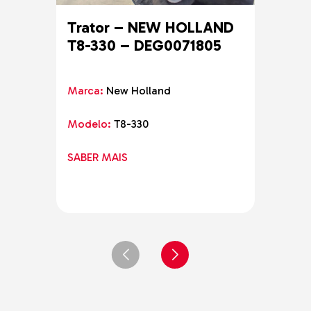
Trator – NEW HOLLAND
Tra
T8-330 – DEG0071805
Marc
Marca:
New Holland
Mode
Modelo:
T8-330
SABE
SABER MAIS