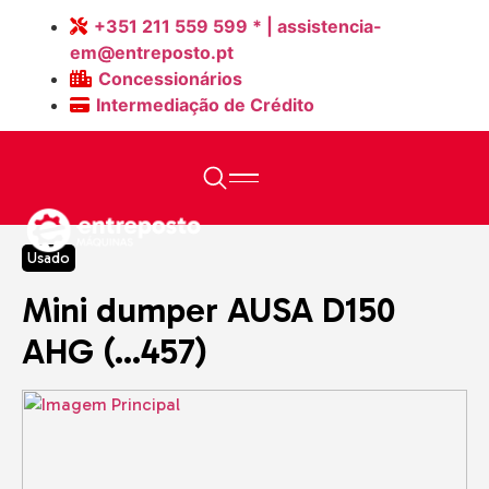
+351 211 559 599 * | assistencia-
em@entreposto.pt
Concessionários
Intermediação de Crédito
Home
>
Máquinas
>
Mini dumper AUSA D150 AHG (…457)
Usado
Mini dumper AUSA D150
AHG (…457)