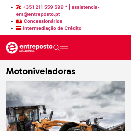
+351 211 559 599 * | assistencia-
em@entreposto.pt
Concessionários
Intermediação de Crédito
Home
>
Máquinas
>
Motoniveladoras
Motoniveladoras