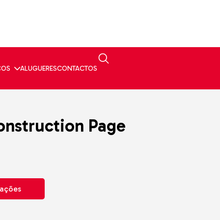
ÇOS
ALUGUERES
CONTACTOS
onstruction Page
mações