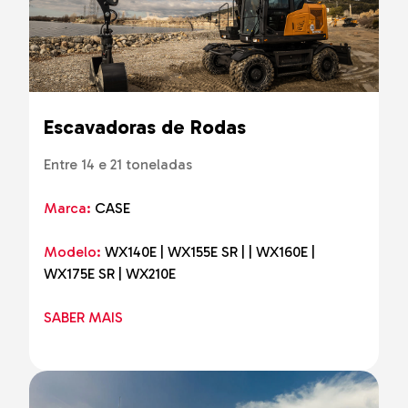
Escavadoras de Rodas
Entre 14 e 21 toneladas
Marca:
CASE
Modelo:
WX140E | WX155E SR | | WX160E |
WX175E SR | WX210E
SABER MAIS