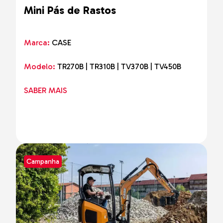
Mini Pás de Rastos
Marca:
CASE
Modelo:
TR270B | TR310B | TV370B | TV450B
SABER MAIS
Campanha