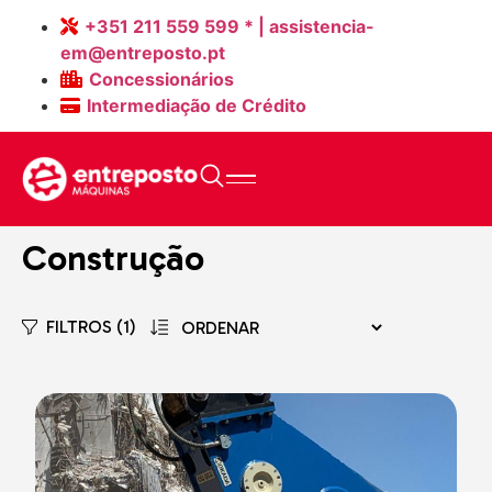
+351 211 559 599 * | assistencia-
em@entreposto.pt
Concessionários
Intermediação de Crédito
Home
>
Máquinas Novas
Construção
FILTROS (1)