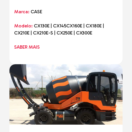
Marca:
CASE
Modelo:
CX130E | CX145CX160E | CX180E |
CX210E | CX210E-S | CX250E | CX300E
SABER MAIS