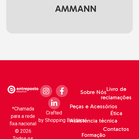
AMMANN
Livro de
Sobre Nós
reclamações
Peças e Acessórios
*Chamada
Crafted
Ética
para a rede
by
Shopping Builders
Assistência técnica
fixa nacional
Contactos
© 2026
Formação
Todos os