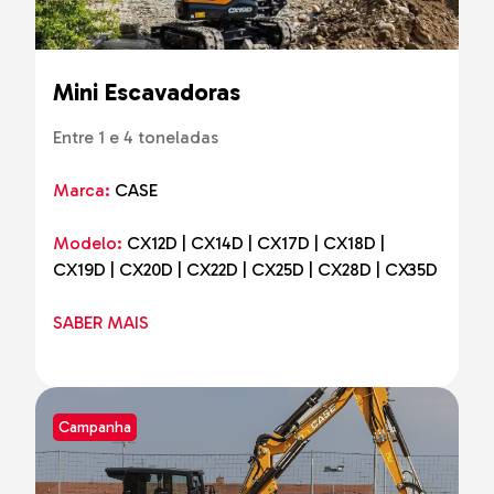
Mini Escavadoras
Entre 1 e 4 toneladas
Marca:
CASE
Modelo:
CX12D | CX14D | CX17D | CX18D |
CX19D | CX20D | CX22D | CX25D | CX28D | CX35D
SABER MAIS
Campanha