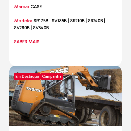
Marca:
CASE
Modelo:
SR175B | SV185B | SR210B | SR240B |
SV280B | SV340B
SABER MAIS
Em Destaque
Campanha