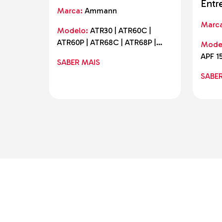
Entr
Marca:
Ammann
Marc
Modelo:
ATR30 | ATR60C |
ATR60P | ATR68C | ATR68P |
Mode
ACR70D | eATR68
APF 15
SABER MAIS
| eAPF
SABE