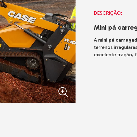
adoras
DESCRIÇÃO:
cos
is
Mini pá carr
de Gama
o o Terreno
A
mini pá carrega
terrenos irregular
e Solo e
excelente tração, f
do-o-Terreno