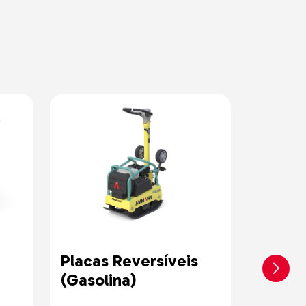
Placas Reversíveis
Placas
(Gasolina)
Hidros