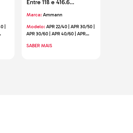
Entre 118 e 416.6
Entre 3
quilogramas
quilogr
Marca:
Ammann
Marca:
A
0 |
Modelo:
APR 22/40 | APR 30/50 |
Modelo:
APR 30/60 | APR 40/60 | APR
APH 50/75
60
52/75 (60) | APR 58/75 (60)
AE | APH 
SABER MAIS
SABER M
 |