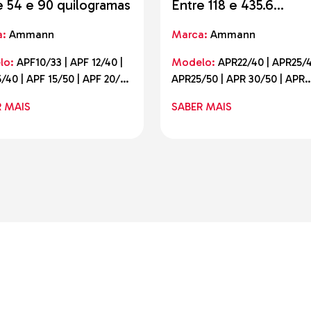
e 54 e 90 quilogramas
Entre 118 e 435.6
quilogramas
a:
Ammann
Marca:
Ammann
lo:
APF10/33 | APF 12/40 |
Modelo:
APR22/40 | APR25/4
/40 | APF 15/50 | APF 20/50
APR25/50 | APR 30/50 | APR
 12/40
30/60 | APR 40/60 | APR 40/
R MAIS
SABER MAIS
AE | APR 52/75 (60) AE | APR
52/75 AE | APR 58/75 (60) AE
APR 58/75 AE