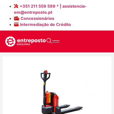
Tipo de
+351 211 559 599 * | assistencia-
em@entreposto.pt
Equipamento:
Porta
Concessionários
Intermediação de Crédito
Paletes Elétricos
Porta Paletes Elétricos