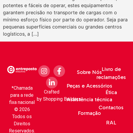
potentes e fáceis de operar, estes equipamentos
garantem precisão no transporte de cargas com o
mínimo esforço físico por parte do operador. Seja para
pequenas superfícies comerciais ou grandes centros
logísticos, a […]
Livro de
Sobre Nós
reclamações
Peças e Acessórios
*Chamada
Crafted
Ética
para a rede
by
Shopping Builders
Assistência técnica
fixa nacional
Contactos
© 2026
Formação
Todos os
RAL
Direitos
Reservados.