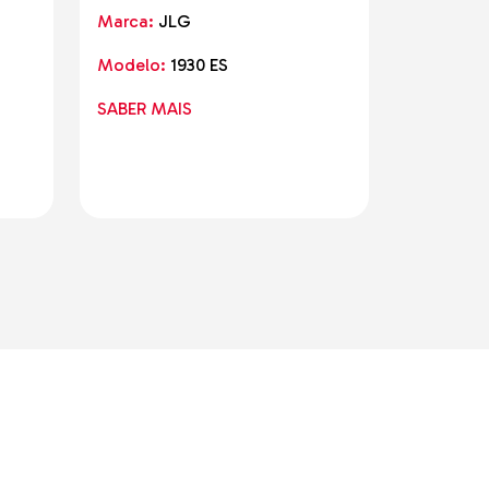
Marca:
JLG
Marca:
J
Modelo:
1930 ES
Modelo:
SABER MAIS
SABER M