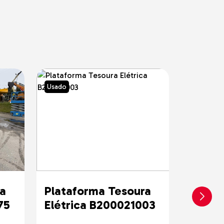
Usado
Usado
a
Plataforma Tesoura
Plata
75
Elétrica B200021003
Articu
30020