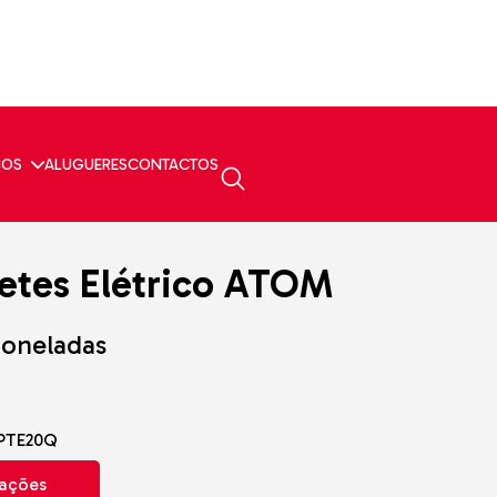
ÇOS
ALUGUERES
CONTACTOS
letes Elétrico ATOM
 toneladas
 PTE20Q
mações