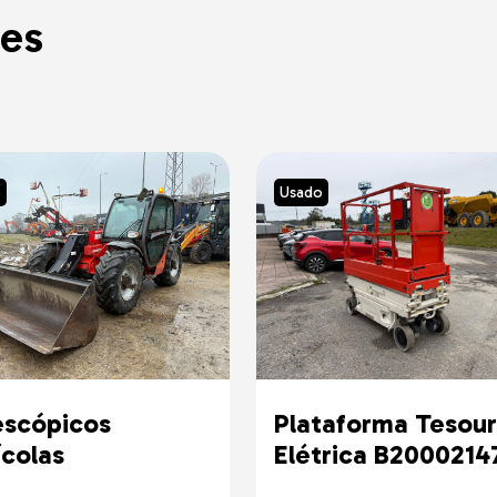
es
o
Usado
escópicos
Plataforma Tesour
ícolas
Elétrica B2000214