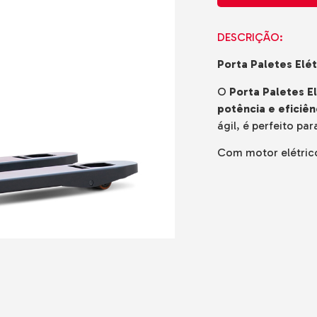
adoras
cos
DESCRIÇÃO:
is
Porta Paletes Elé
de Gama
o o Terreno
O
Porta Paletes E
potência e eficiên
e Solo e
ágil, é perfeito p
do-o-Terreno
Com motor elétrico