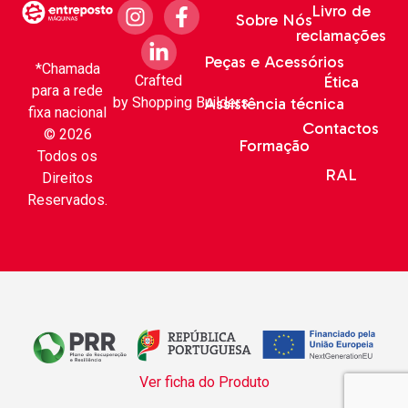
Livro de
Sobre Nós
reclamações
Peças e Acessórios
*Chamada
Crafted
Ética
para a rede
by
Shopping Builders
Assistência técnica
fixa nacional
Contactos
© 2026
Formação
Todos os
RAL
Direitos
Reservados.
Ver ficha do Produto