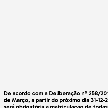
Autobetoneiras
Varredoras / Lav
Martelos Hidráuli
Rebocadores
Telescópicos
Soluções Especia
Compactadores 
Empilhadores Tod
Ligeira
Telescópicos 7
Compactadores d
Asfalto
Empilhadores To
De acordo com a Deliberação nº 258/20
de Março, a partir do próximo dia 31-12-
será obrigatória a matriculação de todas