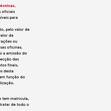
técnicas
,
 oficiais
íveis para
o, pelo valor de
valor da
rações ou
as oficinas.
ui a emissão do
specção das
os finais,
es desta
 em função do
lização.
o tem matricula,
ratar de todo o