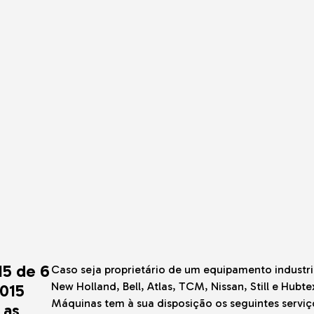
adoras
cos
is
de Gama
o o Terreno
e Solo e
do-o-Terreno
15 de 6
Caso seja proprietário de um equipamento industri
New Holland, Bell, Atlas, TCM, Nissan, Still e Hubte
2015
Máquinas tem à sua disposição os seguintes serviç
 as