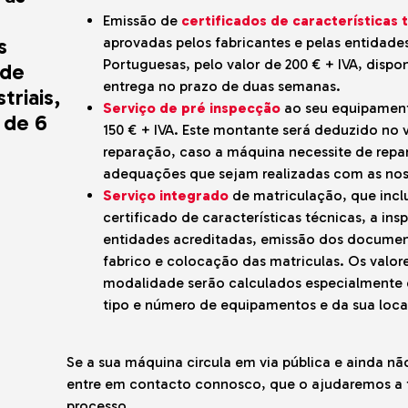
Emissão de
certificados de características 
s
aprovadas pelos fabricantes e pelas entidades
Portuguesas, pelo valor de 200 € + IVA, dispon
 de
entrega no prazo de duas semanas.
triais,
Serviço de pré inspecção
ao seu equipament
 de 6
150 € + IVA. Este montante será deduzido no 
reparação, caso a máquina necessite de repa
adequações que sejam realizadas com as noss
Serviço integrado
de matriculação, que incl
certificado de características técnicas, a in
entidades acreditadas, emissão dos document
fabrico e colocação das matriculas. Os valor
modalidade serão calculados especialmente
tipo e número de equipamentos e da sua loca
Se a sua máquina circula em via pública e ainda nã
entre em contacto connosco, que o ajudaremos a t
processo.