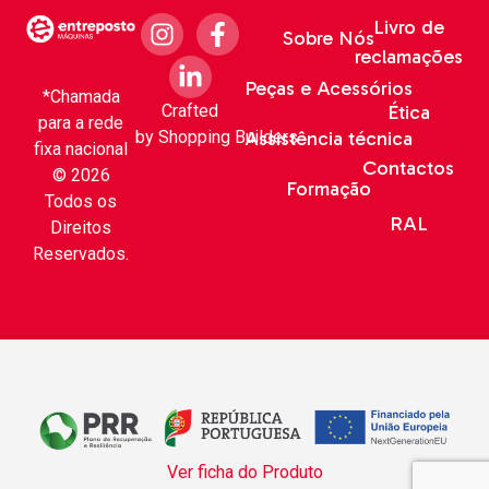
Livro de
Sobre Nós
reclamações
Peças e Acessórios
*Chamada
Crafted
Ética
para a rede
by
Shopping Builders
Assistência técnica
fixa nacional
Contactos
© 2026
Formação
Todos os
RAL
Direitos
Reservados.
Ver ficha do Produto