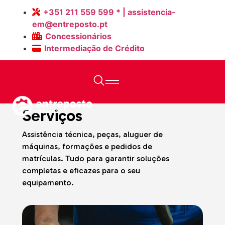
+351 211 559 599 * | assistencia-
em@entreposto.pt
Concessionários
Intermediação de Crédito
Home
>
Página
Serviços
Assistência técnica, peças, aluguer de
máquinas, formações e pedidos de
matrículas. Tudo para garantir soluções
completas e eficazes para o seu
equipamento.