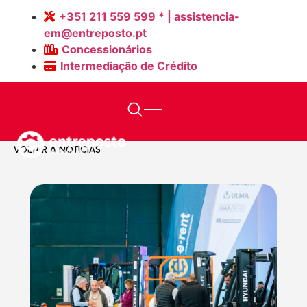
+351 211 559 599 * | assistencia-
em@entreposto.pt
Concessionários
Intermediação de Crédito
Home
>
Notícias
>
Primeiras Jornadas de Logística &#...
VOLTAR A NOTÍCIAS