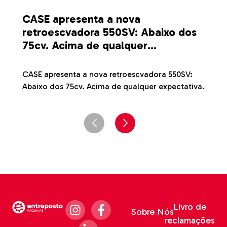
CASE apresenta a nova
U
retroescvadora 550SV: Abaixo dos
C
75cv. Acima de qualquer
expectativa.
Um
a 
CASE apresenta a nova retroescvadora 550SV:
Abaixo dos 75cv. Acima de qualquer expectativa.
Livro de
Sobre Nós
reclamações