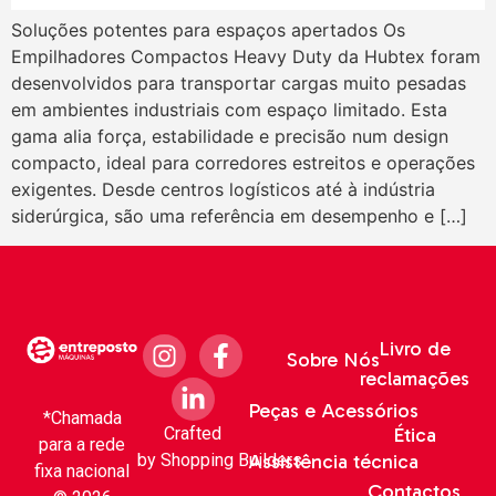
Soluções potentes para espaços apertados Os
Empilhadores Compactos Heavy Duty da Hubtex foram
desenvolvidos para transportar cargas muito pesadas
em ambientes industriais com espaço limitado. Esta
gama alia força, estabilidade e precisão num design
compacto, ideal para corredores estreitos e operações
exigentes. Desde centros logísticos até à indústria
siderúrgica, são uma referência em desempenho e […]
Livro de
Sobre Nós
reclamações
Peças e Acessórios
*Chamada
Crafted
Ética
para a rede
by
Shopping Builders
Assistência técnica
fixa nacional
Contactos