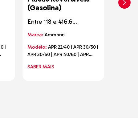
(Gasolina)
Hidros
Entre 118 e 416.6
Entre 3
quilogramas
quilogr
Marca:
Ammann
Marca:
A
0 |
Modelo:
APR 22/40 | APR 30/50 |
Modelo:
APR 30/60 | APR 40/60 | APR
APH 50/75
60
52/75 (60) | APR 58/75 (60)
AE | APH 
SABER MAIS
SABER M
 |