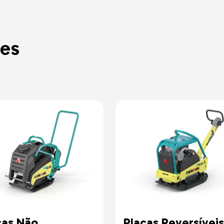
es
cas Não
Placas Reversíveis