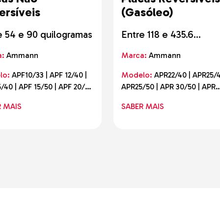
ersíveis
(Gasóleo)
e 54 e 90 quilogramas
Entre 118 e 435.6
quilogramas
a:
Ammann
Marca:
Ammann
lo:
APF10/33 | APF 12/40 |
Modelo:
APR22/40 | APR25/4
/40 | APF 15/50 | APF 20/50
APR25/50 | APR 30/50 | APR
 12/40
30/60 | APR 40/60 | APR 40/
R MAIS
SABER MAIS
AE | APR 52/75 (60) AE | APR
52/75 AE | APR 58/75 (60) AE
APR 58/75 AE