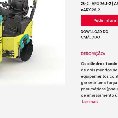
23-2 | ARX 26.1-2 | 
adoras
eARX 26-2
cos
Pedir infor
is
de Gama
o o Terreno
DOWNLOAD DO
CATÁLOGO
e Solo e
DESCRIÇÃO:
do-o-Terreno
Os
cilindros tan
de dois mundos na
equipamentos cont
garantir uma força
pneumáticas (pneus
de amassamento ún
Ler mais