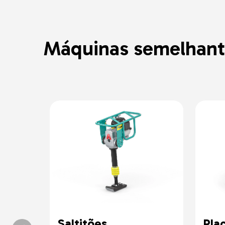
Máquinas semelhant
Saltitões
Pla