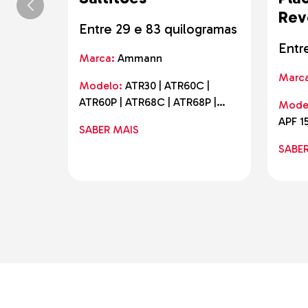
Rev
Entre 29 e 83 quilogramas
Entr
Marca:
Ammann
Marc
Modelo:
ATR30 | ATR60C |
ATR60P | ATR68C | ATR68P |
Mode
ACR70D | eATR68
APF 15
SABER MAIS
| eAPF
SABE