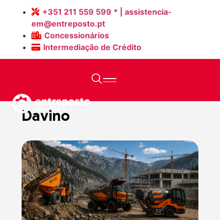
+351 211 559 599 * | assistencia-
em@entreposto.pt
Concessionários
Intermediação de Crédito
Home
>
Máquinas Novas
>
Davino
Davino