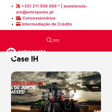
+351 211 559 599 * | assistencia-
em@entreposto.pt
Concessionários
Intermediação de Crédito
Home
>
Máquinas Novas
>
Case IH
Case IH