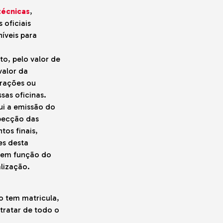
técnicas
,
 oficiais
níveis para
o, pelo valor de
valor da
arações ou
sas oficinas.
ui a emissão do
specção das
os finais,
es desta
 em função do
lização.
o tem matricula,
tratar de todo o