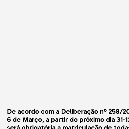
Autobetoneiras
Varredoras / Lav
Martelos Hidráuli
Rebocadores
Telescópicos
Soluções Especia
Compactadores 
Empilhadores Tod
Ligeira
Telescópicos 7
Compactadores d
Asfalto
Empilhadores To
De acordo com a Deliberação nº 258/2
6 de Março, a partir do próximo dia 31-
será obrigatória a matriculação de toda