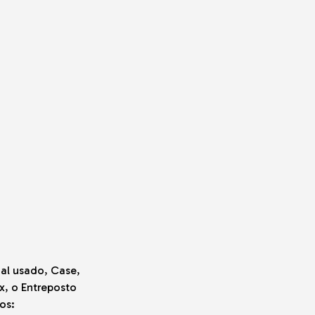
al usado, Case,
ex, o Entreposto
os: