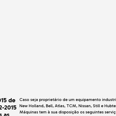
adoras
cos
is
de Gama
o o Terreno
e Solo e
do-o-Terreno
015 de
Caso seja proprietário de um equipamento industri
New Holland, Bell, Atlas, TCM, Nissan, Still e Hubt
12-2015
Máquinas tem à sua disposição os seguintes serviç
s as