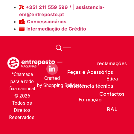
E.M. Serviços
+351 211 559 599 * | assistencia-
em@entreposto.pt
Centrais
Concessionários
Intermediação de Crédito
Livro de
Sobre Nós
reclamações
Peças e Acessórios
*Chamada
Crafted
Ética
para a rede
by
Shopping Builders
Assistência técnica
fixa nacional
Contactos
© 2026
Formação
Todos os
RAL
Direitos
Reservados.