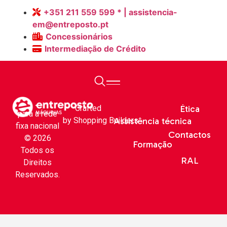
E. M. Almeirim
+351 211 559 599 * | assistencia-
em@entreposto.pt
Concessionários
Intermediação de Crédito
Livro de
Sobre Nós
reclamações
Peças e Acessórios
*Chamada
Crafted
Ética
para a rede
by
Shopping Builders
Assistência técnica
fixa nacional
Contactos
© 2026
Formação
Todos os
RAL
Direitos
Reservados.