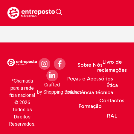
A.P.C.P Guarda
Livro de
Sobre Nós
reclamações
Peças e Acessórios
*Chamada
Crafted
Ética
para a rede
by
Shopping Builders
Assistência técnica
fixa nacional
Contactos
© 2026
Formação
Todos os
RAL
Direitos
Reservados.