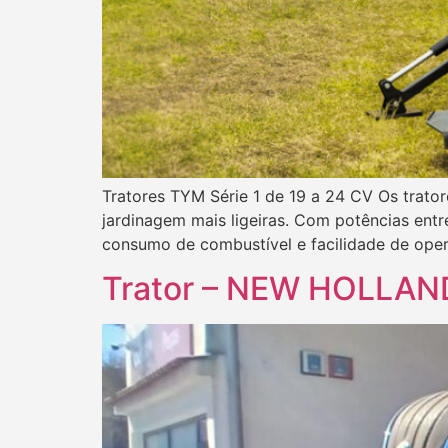
Autobetoneiras
Varredoras / Lav
Martelos Hidráuli
Rebocadores
Telescópicos
Soluções Especia
Compactadores 
Empilhadores Tod
Ligeira
Telescópicos 7
Compactadores d
Asfalto
Tratores TYM Série 1 de 19 a 24 CV Os trato
Empilhadores To
jardinagem mais ligeiras. Com potências ent
consumo de combustível e facilidade de oper
Trator – NEW HOLLAN