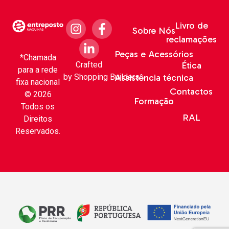
Livro de
Sobre Nós
reclamações
Peças e Acessórios
*Chamada
Crafted
Ética
para a rede
by
Shopping Builders
Assistência técnica
fixa nacional
Contactos
© 2026
Formação
Todos os
RAL
Direitos
Reservados.